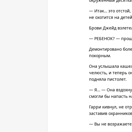
окруженный десятка
— Итак… это отстой,
не охотится на детей
Брови Джейд взлетел
— РЕБЕНОК? — проши
Демонтировано боле
покорным.
Она услышала кашель
челюсть, и теперь он
подняла пистолет.
— Я… — Она вздохнул
смогли бы напасть н
Гарри кивнул, не от
заставив охраннико
— Вы не возражаете,