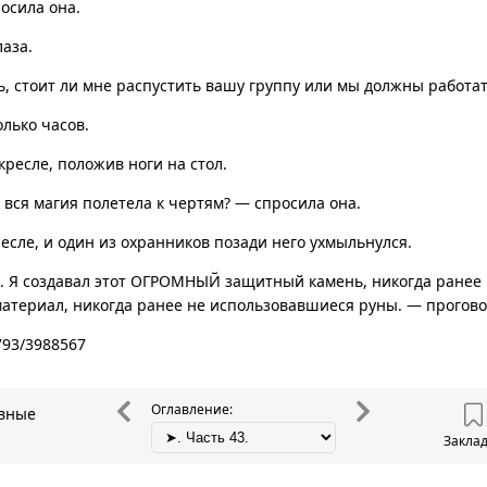
осила она.
лаза.
 стоит ли мне распустить вашу группу или мы должны работат
олько часов.
кресле, положив ноги на стол.
я вся магия полетела к чертям? — спросила она.
ресле, и один из охранников позади него ухмыльнулся.
а. Я создавал этот ОГРОМНЫЙ защитный камень, никогда ранее
атериал, никогда ранее не использовавшиеся руны. — прогово
0793/3988567
Оглавление:
овные
Закла