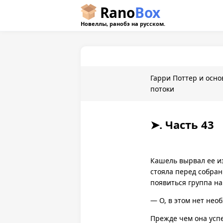
Rano
Box
Новеллы, ранобэ на русском.
Гарри Поттер и осн
потоки
➤. Часть 43
Кашель вырвал ее из
стояла перед собран
появиться группа н
— О, в этом нет нео
Прежде чем она успе