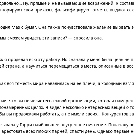
 довольно… Ну, прямые и не вызывающие возражений. Я состави
игнорируют свои приказы, фальсифицируют отчеты, выдают се
водил глаз с бумаг. Она также почувствовала желание вырвать э
 мы сможем увидеть эти записи? — спросила она.
ж я проделал всю эту работу. Но сначала у меня была цель не п
ей стране, а научиться перемещаться в места, описанные в во
как вся тяжесть мира навалилась на ее плечи, а холодный взгля
ии, что вы не являетесь главой организации, которая намерен
онамеренных целях. Я видел несколько интересных вещей о том
обы вы продолжали работать, а не имели своих… Конкурентов з
зывала у Гарри наибольшее внутреннее смятение. Поначалу вс
арестовать всех плохих парней, спасти день. Однако первые н