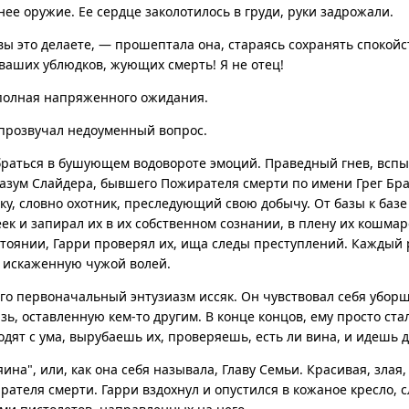
нее оружие. Ее сердце заколотилось в груди, руки задрожали.
вы это делаете, — прошептала она, стараясь сохранять спокойст
ваших ублюдков, жующих смерть! Я не отец!
полная напряженного ожидания.
 прозвучал недоуменный вопрос.
браться в бушующем водовороте эмоций. Праведный гнев, вспы
азум Слайдера, бывшего Пожирателя смерти по имени Грег Брау
ку, словно охотник, преследующий свою добычу. От базы к баз
ек и запирал их в их собственном сознании, в плену их кошмар
стоянии, Гарри проверял их, ища следы преступлений. Каждый 
, искаженную чужой волей.
его первоначальный энтузиазм иссяк. Он чувствовал себя убор
зь, оставленную кем-то другим. В конце концов, ему просто стал
одят с ума, вырубаешь их, проверяешь, есть ли вина, и идешь 
ина", или, как она себя называла, Главу Семьи. Красивая, злая
рателя смерти. Гарри вздохнул и опустился в кожаное кресло, с