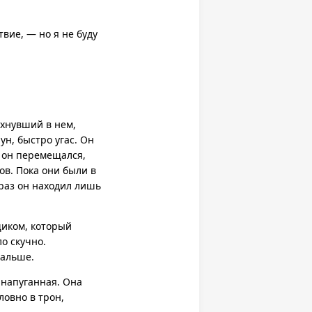
вие, — но я не буду
хнувший в нем,
н, быстро угас. Он
е он перемещался,
ов. Пока они были в
раз он находил лишь
щиком, который
о скучно.
дальше.
, напуганная. Она
ловно в трон,