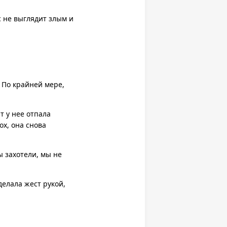
с не выглядит злым и
 По крайней мере,
т у нее отпала
ох, она снова
ы захотели, мы не
делала жест рукой,