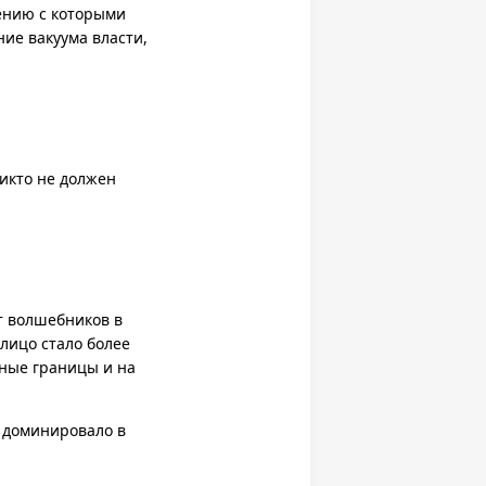
нению с которыми
ние вакуума власти,
икто не должен
т волшебников в
лицо стало более
чные границы и на
, доминировало в