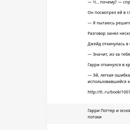
— Ч… почему? — спр
Он посмотрел ей в г
— Я пытаюсь решить,
Разговор занял неск
Джейд откинулась в 
— Значит, из-за теб
Гарри откинулся в к
— Эй, легкая ошибк
использовавшийся м
http://tl..ru/book/10
Гарри Поттер и осн
потоки