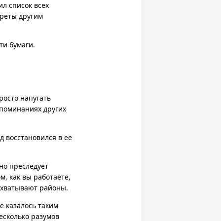
л список всех
креты другим
ти бумаги.
росто напугать
споминаниях других
д восстановился в ее
но преследует
, как вы работаете,
ахватывают районы.
е казалось таким
есколько разумов