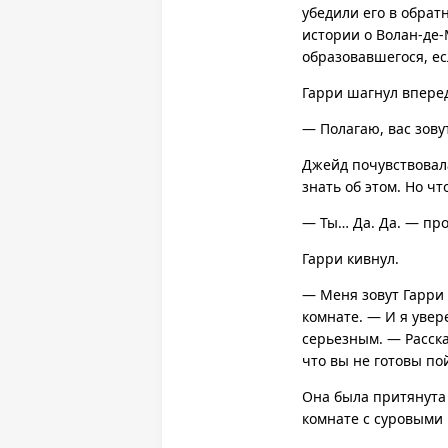
убедили его в обрат
истории о Волан-де-
образовавшегося, ес
Гарри шагнул впере
— Полагаю, вас зову
Джейд почувствовал
знать об этом. Но чт
— Ты… Да. Да. — пр
Гарри кивнул.
— Меня зовут Гарри 
комнате. — И я увер
серьезным. — Расска
что вы не готовы по
Она была притянута 
комнате с суровыми