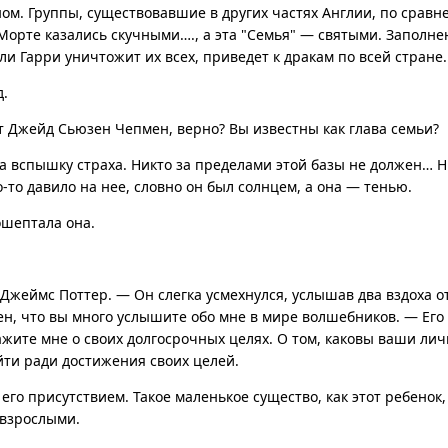
ном. Группы, существовавшие в других частях Англии, по срав
Морте казались скучными…., а эта "Семья" — святыми. Заполне
ли Гарри уничтожит их всех, приведет к дракам по всей стране.
д.
т Джейд Сьюзен Чепмен, верно? Вы известны как глава семьи?
а вспышку страха. Никто за пределами этой базы не должен… Н
о-то давило на нее, словно он был солнцем, а она — тенью.
ошептала она.
Джеймс Поттер. — Он слегка усмехнулся, услышав два вздоха о
ен, что вы много услышите обо мне в мире волшебников. — Его 
жите мне о своих долгосрочных целях. О том, каковы ваши ли
йти ради достижения своих целей.
его присутствием. Такое маленькое существо, как этот ребенок
 взрослыми.