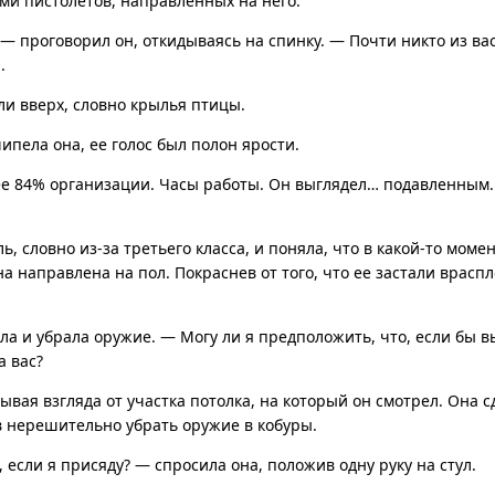
ми пистолетов, направленных на него.
 — проговорил он, откидываясь на спинку. — Почти никто из ва
.
и вверх, словно крылья птицы.
пела она, ее голос был полон ярости.
е 84% организации. Часы работы. Он выглядел… подавленным.
, словно из-за третьего класса, и поняла, что в какой-то момен
а направлена на пол. Покраснев от того, что ее застали враспл
а и убрала оружие. — Могу ли я предположить, что, если бы в
а вас?
рывая взгляда от участка потолка, на который он смотрел. Она с
в нерешительно убрать оружие в кобуры.
 если я присяду? — спросила она, положив одну руку на стул.