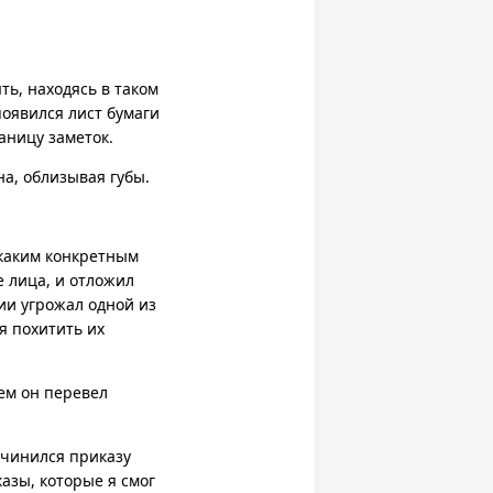
ть, находясь в таком
появился лист бумаги
аницу заметок.
на, облизывая губы.
 каким конкретным
 лица, и отложил
ии угрожал одной из
я похитить их
чем он перевел
одчинился приказу
азы, которые я смог