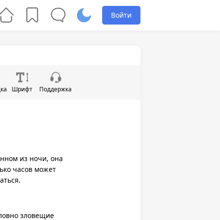
Войти
дка
Шрифт
Поддержка
анном из ночи, она
лько часов может
аться.
словно зловещие