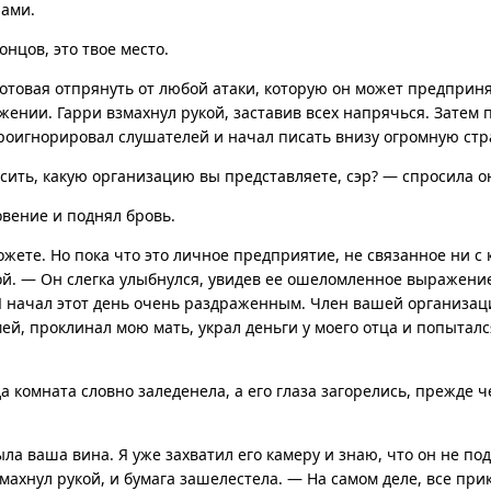
ами.
онцов, это твое место.
готовая отпрянуть от любой атаки, которую он может предприня
ении. Гарри взмахнул рукой, заставив всех напрячься. Затем 
роигнорировал слушателей и начал писать внизу огромную стр
сить, какую организацию вы представляете, сэр? — спросила о
вение и поднял бровь.
можете. Но пока что это личное предприятие, не связанное ни с
ой. — Он слегка улыбнулся, увидев ее ошеломленное выражение
 Я начал этот день очень раздраженным. Член вашей организац
ей, проклинал мою мать, украл деньги у моего отца и попыталс
да комната словно заледенела, а его глаза загорелись, прежде 
ыла ваша вина. Я уже захватил его камеру и знаю, что он не п
махнул рукой, и бумага зашелестела. — На самом деле, все прик