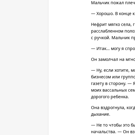
Мальчик пожал плеч
— Хорошо. В конце к
Нефрит мягко села, 
расслабленном полож
с ручкой. Мальчик п
— Итак… могу я спро
Он замолчал на мгно
— Ну, если хотите, 
бизнесом или групп
газету в сторону. —
моих вассальных сем
дорогого ребенка.
Она вздрогнула, ког
дыхание.
— Не то чтобы это б
начальства. — Он вз