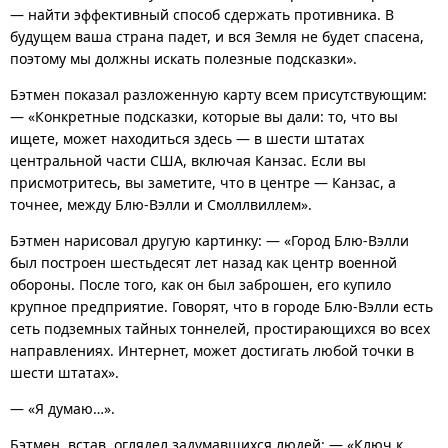
— найти эффективный способ сдержать противника. В
будущем ваша страна падет, и вся Земля не будет спасена,
поэтому мы должны искать полезные подсказки».
Бэтмен показал разложенную карту всем присутствующим:
— «Конкретные подсказки, которые вы дали: то, что вы
ищете, может находиться здесь — в шести штатах
центральной части США, включая Канзас. Если вы
присмотритесь, вы заметите, что в центре — Канзас, а
точнее, между Блю-Вэлли и Смоллвиллем».
Бэтмен нарисовал другую картинку: — «Город Блю-Вэлли
был построен шестьдесят лет назад как центр военной
обороны. После того, как он был заброшен, его купило
крупное предприятие. Говорят, что в городе Блю-Вэлли есть
сеть подземных тайных тоннелей, простирающихся во всех
направлениях. Интернет, может достигать любой точки в
шести штатах».
— «Я думаю…».
Бэтмен, встав, оглядел задумавшихся людей: — «Ключ к