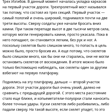
Трех Изгибов. В данный момент началась укладка каркасов
на первый участок дороги. Трехпролетный мост назывался
так потому, что состоял из трех секций. Первый участок —
самый пологий и очень широкий, поднимался почти на две
трети высоты. Сверху солдаты уже начали бросать вниз
камни. При таком перепаде высот в две тысячи метров сила,
которую могли генерировать камни, просто ужасала. Пока в
него попадают, он становится легким, без рук и ног. А
поскольку скелетов было слишком много, то попасть в цель
можно было, просто бросив их. А еще потому, что скелетов
было слишком много, как бы они ни старались, они не могли
остановить скелетов от восхождения. В итоге можно было
только беспомощно наблюдать, как скелеты один за другим
взбегают на первую платформу.
Поднялись на эту платформу, дальше — второй участок
дороги. Этот участок дороги был очень узкий, далеко не
сравнить с предыдущей дорогой. С этого места расстояние
стало еще ближе, и копьеметатели-полуорки стали наносить
более точные удары. Куски скелетов либо разбивались, либо
падали сверху. На такой высоте, если скелет упадет, то это