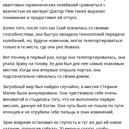
квантовых гармонических колебаний сравниться с
важностью ее матери? Доктор Пим также выразил
понимание и предоставил ей отпуск.
Более того, после того как Скай освоилась со своими
способностями, она быстро овладела технологией передачи
колебаний, но, будучи новичком, могла телепортироваться
только в те места, где она уже бывала.
Вот почему в первый раз, когда она телепортировалась, она
упала Эрику на голову. Ее дом был для нее самым знакомым
местом. Когда она впервые открыла портал, она
подсознательно связалась со своим домом.
Загробный мир был найден случайно, а миссия Стефани
Малик была аннулирована. Она чувствовала себя очень
виноватой и стыдилась того, что не выполнила первую
миссию, данную ей Богом. Она чуть было не пошла по пути
японцев и не отрубила себе пальцы в знак извинений.
Эрик вовремя остановил ее глупость и тут же дал ей новое
задание, попросив собрать 20 верных солдат, чтобы