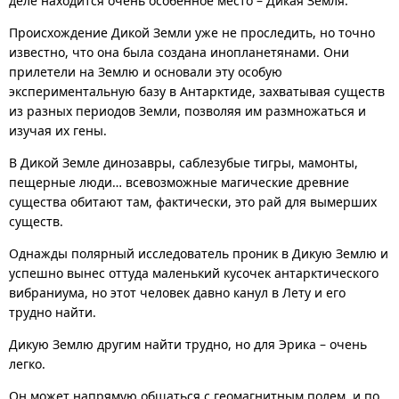
деле находится очень особенное место – Дикая Земля.
Происхождение Дикой Земли уже не проследить, но точно
известно, что она была создана инопланетянами. Они
прилетели на Землю и основали эту особую
экспериментальную базу в Антарктиде, захватывая существ
из разных периодов Земли, позволяя им размножаться и
изучая их гены.
В Дикой Земле динозавры, саблезубые тигры, мамонты,
пещерные люди… всевозможные магические древние
существа обитают там, фактически, это рай для вымерших
существ.
Однажды полярный исследователь проник в Дикую Землю и
успешно вынес оттуда маленький кусочек антарктического
вибраниума, но этот человек давно канул в Лету и его
трудно найти.
Дикую Землю другим найти трудно, но для Эрика – очень
легко.
Он может напрямую общаться с геомагнитным полем, и по