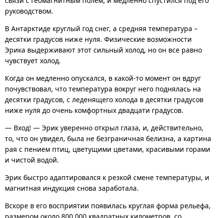
связи с геомагнитным полем, и медленно спустился под его
руководством.
В Антарктиде круглый год снег, а средняя температура –
десятки градусов ниже нуля. Физические возможности
Эрика выдерживают этот сильный холод, но он все равно
чувствует холод.
Когда он медленно опускался, в какой-то момент он вдруг
почувствовал, что температура вокруг него поднялась на
десятки градусов, с леденящего холода в десятки градусов
ниже нуля до очень комфортных двадцати градусов.
— Вход! — Эрик уверенно открыл глаза, и, действительно,
то, что он увидел, была не безграничная белизна, а картина
рая с пением птиц, цветущими цветами, красивыми горами
и чистой водой.
Эрик быстро адаптировался к резкой смене температуры, и
магнитная индукция снова заработала.
Вскоре в его восприятии появилась круглая форма рельефа,
размером около 800 000 квадратных километров, со