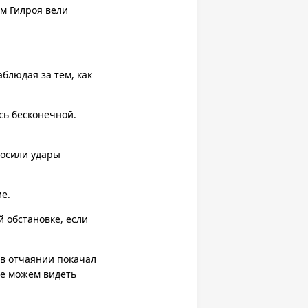
м Гилроя вели
блюдая за тем, как
ась бесконечной.
носили удары
ие.
й обстановке, если
 в отчаянии покачал
не можем видеть