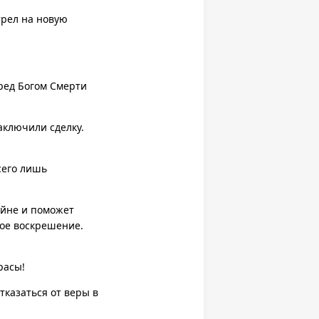
трел на новую
еред Богом Смерти
аключили сделку.
сего лишь
ойне и поможет
ное воскрешение.
расы!
тказаться от веры в