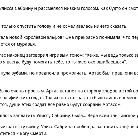
Улисса Сабрину и рассмеялся низким голосом. Как будто он смо
 только опустить голову и не осмеливалась ничего сказать.
 стала новой королевой эльфов? Она прекрасно понимала, что п
ется от муравья.
ас наконец заговорил игривым тоном: "Хе-хе, мы ведь только з
о я всегда буду помогать тебе, то ты жестоко ошибаешься".
нула зубами, но предпочла промолчать. Артас был прав, они в
ыло очень простым. Артас встанет на сторону эльфов в этой в
 эльфийских солдат. Только на этот раз это было лишь времен
тся, души этих солдат все равно будут собраны Артасом.
лось заплатить Улиссу Сабрину, была… Вера всей эльфийской 
ыиграть эту войну, Улисс Сабрина пообещал заставить эльфов о
титься к Богу Смерти.