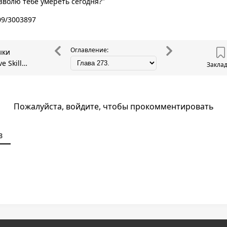
озволю тебе умереть сегодня?"
409/3003897
Оглавление:
ыки
e Skills
Закла
Пожалуйста, войдите, чтобы прокомментировать
В