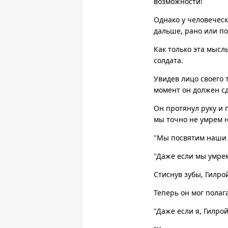
возможности!
Однако у человеческ
дальше, рано или п
Как только эта мысл
солдата.
Увидев лицо своего 
момент он должен сд
Он протянул руку и 
мы точно не умрем 
"Мы посвятим наши ж
"Даже если мы умрем
Стиснув зубы, Гилро
Теперь он мог полага
"Даже если я, Гилрой