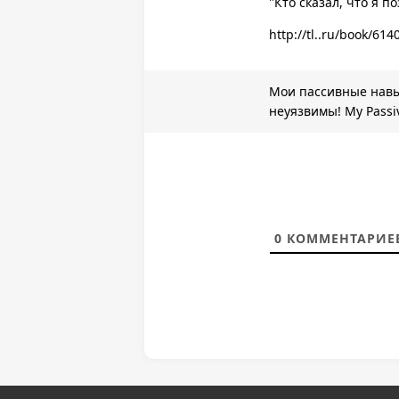
"Кто сказал, что я п
http://tl..ru/book/61
Мои пассивные нав
неуязвимы! My Passiv
are Invincible!
0
КОММЕНТАРИЕ