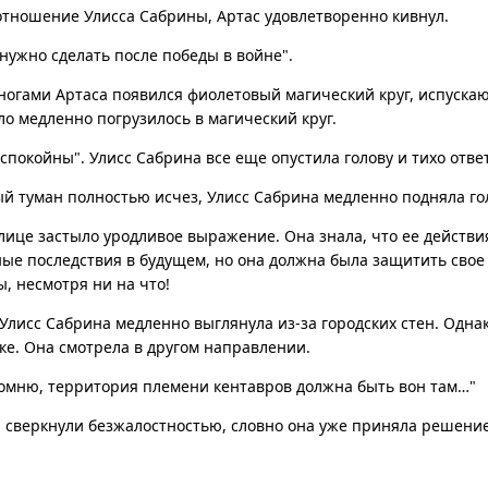
отношение Улисса Сабрины, Артас удовлетворенно кивнул.
 нужно сделать после победы в войне".
 ногами Артаса появился фиолетовый магический круг, испуск
ело медленно погрузилось в магический круг.
 спокойны". Улисс Сабрина все еще опустила голову и тихо отве
ый туман полностью исчез, Улисс Сабрина медленно подняла го
 лице застыло уродливое выражение. Она знала, что ее действия
ные последствия в будущем, но она должна была защитить сво
, несмотря ни на что!
Улисс Сабрина медленно выглянула из-за городских стен. Одна
ке. Она смотрела в другом направлении.
помню, территория племени кентавров должна быть вон там…"
 сверкнули безжалостностью, словно она уже приняла решение