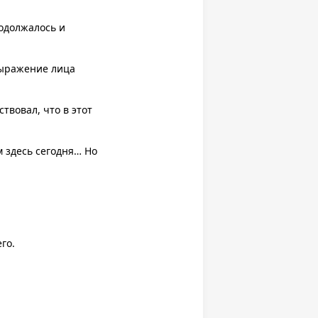
родолжалось и
 выражение лица
твовал, что в этот
м здесь сегодня… Но
го.