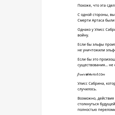
Похоже, что эта сде
С одной стороны, в
Смерти Артаса были
Однако у Улисс Сабр
войну.
Если бы эльфы проиг
не уничтожили эльфо
Если бы это произош
существования… не 
𝒇𝘳ℯℯ𝚠𝙚𝑏𝗻𝑜ѵ𝑒𝙡.co𝑚
Улисс Сабрина, кото
случилось.
Возможно, действия 
столкнуться будуще
полностью переломит