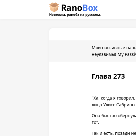
Rano
Box
Новеллы, ранобэ на русском.
Мои пассивные нав
неуязвимы! My Passiv
are Invincible!
Глава 273
"Ха, когда я говори
лица Улисс Сабрины 
Она быстро обернула
то".
Так и есть, позади н