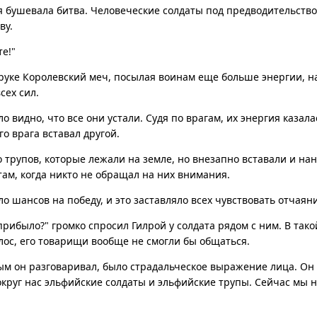
я бушевала битва. Человеческие солдаты под предводительство
ву.
те!"
руке Королевский меч, посылая воинам еще больше энергии, на
сех сил.
о видно, что все они устали. Судя по врагам, их энергия казал
го врага вставал другой.
 трупов, которые лежали на земле, но внезапно вставали и на
ам, когда никто не обращал на них внимания.
ло шансов на победу, и это заставляло всех чувствовать отчаян
рибыло?" громко спросил Гилрой у солдата рядом с ним. В тако
лос, его товарищи вообще не смогли бы общаться.
ым он разговаривал, было страдальческое выражение лица. Он
Вокруг нас эльфийские солдаты и эльфийские трупы. Сейчас мы 