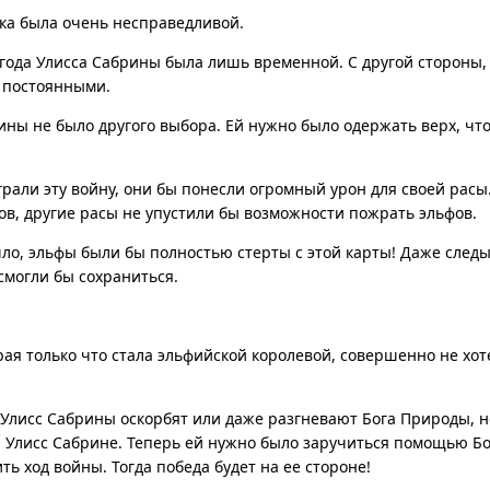
лка была очень несправедливой.
ыгода Улисса Сабрины была лишь временной. С другой стороны
 постоянными.
ины не было другого выбора. Ей нужно было одержать верх, чт
рали эту войну, они бы понесли огромный урон для своей расы
в, другие расы не упустили бы возможности пожрать эльфов.
ло, эльфы были бы полностью стерты с этой карты! Даже след
смогли бы сохраниться.
рая только что стала эльфийской королевой, совершенно не хот
Улисс Сабрины оскорбят или даже разгневают Бога Природы, н
й Улисс Сабрине. Теперь ей нужно было заручиться помощью Бо
ь ход войны. Тогда победа будет на ее стороне!