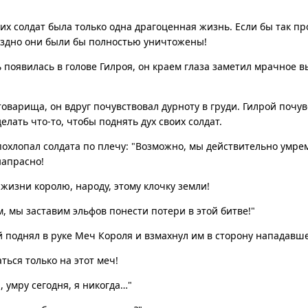
их солдат была только одна драгоценная жизнь. Если бы так п
оздно они были бы полностью уничтожены!
ь появилась в голове Гилроя, он краем глаза заметил мрачное
товарища, он вдруг почувствовал дурноту в груди. Гилрой почувс
елать что-то, чтобы поднять дух своих солдат.
похлопал солдата по плечу: "Возможно, мы действительно умре
напрасно!
изни королю, народу, этому клочку земли!
, мы заставим эльфов понести потери в этой битве!"
й поднял в руке Меч Короля и взмахнул им в сторону нападавше
ться только на этот меч!
, умру сегодня, я никогда…"