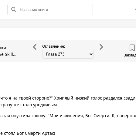
Оглавление:
ыки
e Skills
Закла
л, что я на твоей стороне?" Хриплый низкий голос раздался сзад
сразу же стало уродливым.
сь и опустила голову: "Мои извинения, Бог Смерти. Я, наверное
ее стоял Бог Смерти Артас!