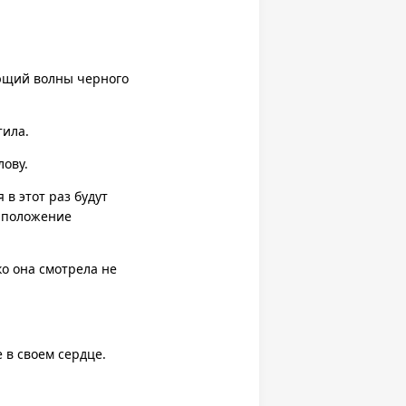
ающий волны черного
тила.
лову.
 в этот раз будут
е положение
ко она смотрела не
 в своем сердце.