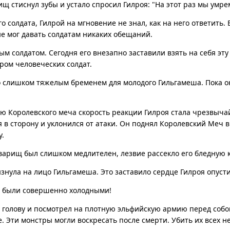
ищ стиснул зубы и устало спросил Гилроя: "На этот раз мы умрем
 солдата, Гилрой на мгновение не знал, как на него ответить. 
не мог давать солдатам никаких обещаний.
м солдатом. Сегодня его внезапно заставили взять на себя эту 
ом человеческих солдат.
 слишком тяжелым бременем для молодого Гильгамеша. Пока он
ю Королевского меча скорость реакции Гилроя стала чрезвыча
 в сторону и уклонился от атаки. Он поднял Королевский Меч в
у.
варищ был слишком медлителен, лезвие рассекло его бледную 
нула на лицо Гильгамеша. Это заставило сердце Гилроя опусти
 были совершенно холодными!
голову и посмотрел на плотную эльфийскую армию перед собой
. Эти монстры могли воскресать после смерти. Убить их всех н