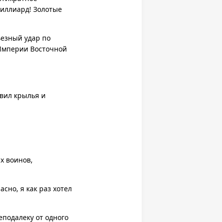
иллиард! Золотые
ьезный удар по
Империи Восточной
вил крылья и
х воинов,
сно, я как раз хотел
еподалеку от одного