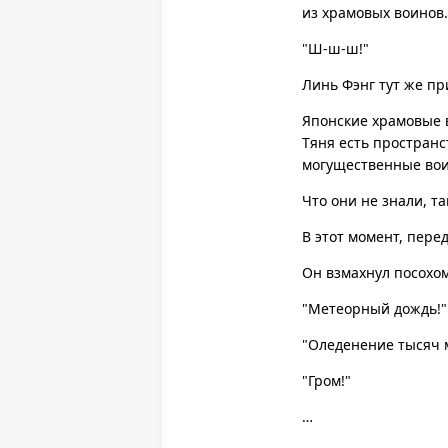
из храмовых воинов.
"Ш-ш-ш!"
Линь Фэнг тут же пр
Японские храмовые в
Тяня есть пространс
могущественные во
Что они не знали, та
В этот момент, пере
Он взмахнул посохо
"Метеорный дождь!"
"Оледенение тысяч 
"Гром!"
…