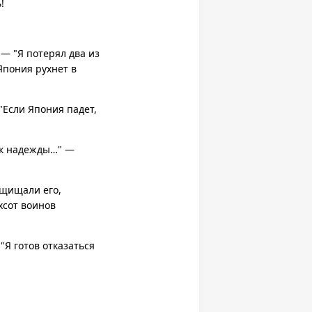
!
 — "Я потерял два из
Япония рухнет в
"Если Япония падет,
ск надежды…" —
ащищали его,
хсот воинов
"Я готов отказаться