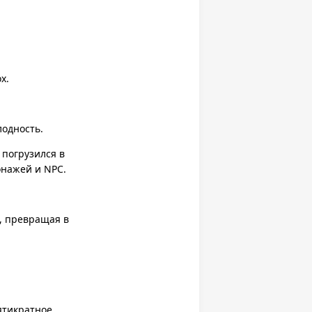
х.
лодность.
погрузился в
онажей и NPC.
, превращая в
ятикратное