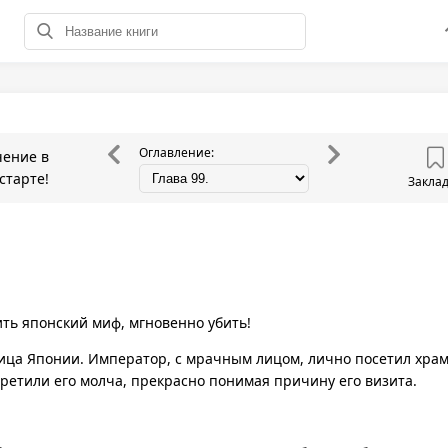
Оглавление:
чение в
старте!
Закла
ить японский миф, мгновенно убить!
ица Японии. Император, с мрачным лицом, лично посетил хра
ретили его молча, прекрасно понимая причину его визита.