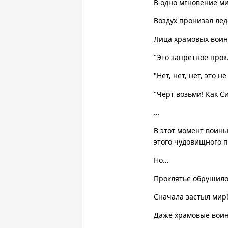
В одно мгновение м
Воздух пронизал лед
Лица храмовых воино
"Это запретное прокл
"Нет, нет, нет, это 
"Черт возьми! Как С
…
В этот момент воины
этого чудовищного п
Но…
Проклятье обрушилос
Сначала застыл мир
Даже храмовые воины