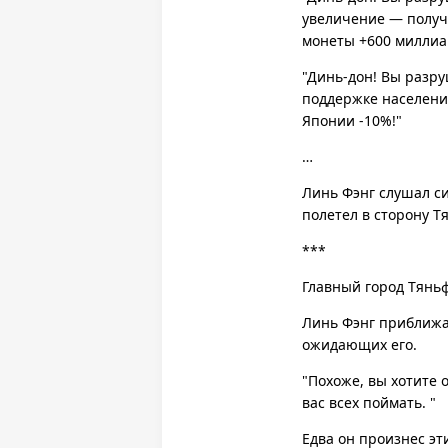
увеличение — получ
монеты +600 миллиа
"Динь-дон! Вы разру
поддержке населени
Японии -10%!"
…
Линь Фэнг слушал с
полетел в сторону Т
***
Главный город Тяньф
Линь Фэнг приближал
ожидающих его.
"Похоже, вы хотите 
вас всех поймать. "
Едва он произнес эт