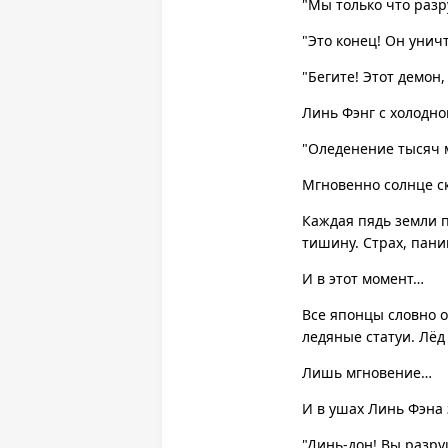
"Мы только что разр
"Это конец! Он унич
"Бегите! Этот демон,
Линь Фэнг с холодно
"Оледенение тысяч 
Мгновенно солнце ск
Каждая пядь земли 
тишину. Страх, пани
И в этот момент…
Все японцы словно о
ледяные статуи. Лёд
Лишь мгновение…
И в ушах Линь Фэна
"Динь-дон! Вы разр