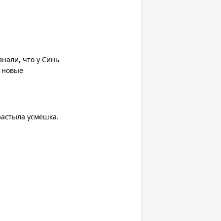
нали, что у Синь
я новые
застыла усмешка.