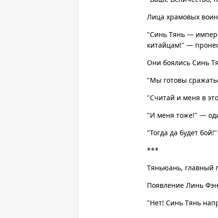
Лица храмовых воино
"Синь Тянь — импер
китайцам!" — пронес
Они боялись Синь Тя
"Мы готовы сражатьс
"Считай и меня в эт
"И меня тоже!" — од
"Тогда да будет бой
***
Тяньюань, главный г
Появление Линь Фэн
"Нет! Синь Тянь нап