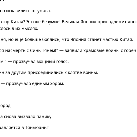
в исказились от ужаса.
атор Китая? Это же безумие! Великая Япония принадлежит япон
лось в их мыслях.
ня, но еще больше боялись, что Япония станет частью Китая.
я насмерть с Синь Тянем!" — заявили храмовые воины с гореч
ом!" — прозвучал мощный голос.
ин за другим присоединились к клятве воины.
!" — прозвучало единым хором.
ород.
а снова вызвало панику!
равляется в Тяньюань!"