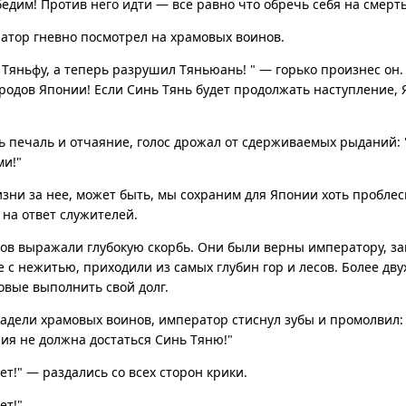
едим! Против него идти — все равно что обречь себя на смерть
атор гневно посмотрел на храмовых воинов.
 Тяньфу, а теперь разрушил Тяньюань! " — горько произнес он.
одов Японии! Если Синь Тянь будет продолжать наступление, 
сь печаль и отчаяние, голос дрожал от сдерживаемых рыданий: 
ми!"
изни за нее, может быть, мы сохраним для Японии хоть пробле
на ответ служителей.
ов выражали глубокую скорбь. Они были верны императору, з
 с нежитью, приходили из самых глубин гор и лесов. Более дву
товые выполнить свой долг.
 задели храмовых воинов, император стиснул зубы и промолвил: 
ния не должна достаться Синь Тяню!"
ет!" — раздались со всех сторон крики.
ет!"