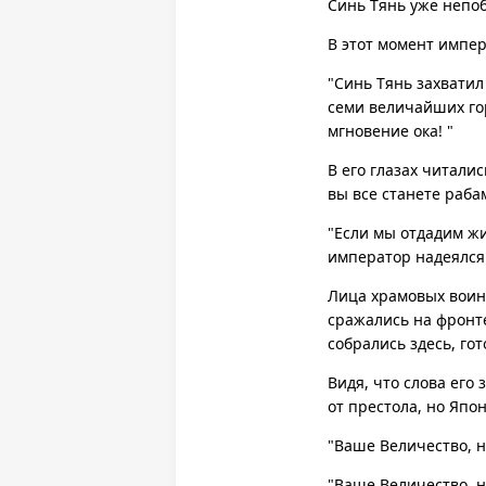
Синь Тянь уже непоб
В этот момент импер
"Синь Тянь захватил
семи величайших гор
мгновение ока! "
В его глазах читали
вы все станете раба
"Если мы отдадим ж
император надеялся 
Лица храмовых воин
сражались на фронте
собрались здесь, го
Видя, что слова его
от престола, но Япо
"Ваше Величество, н
"Ваше Величество, н