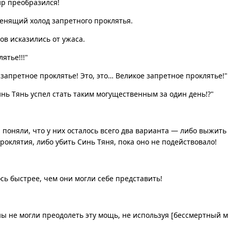
ир преобразился!
енящий холод запретного проклятья.
в исказились от ужаса.
ятье!!!"
не запретное проклятье! Это, это… Великое запретное проклятье!"
инь Тянь успел стать таким могущественным за один день!?"
 поняли, что у них осталось всего два варианта — либо выжить
роклятия, либо убить Синь Тяня, пока оно не подействовало!
ь быстрее, чем они могли себе представить!
!
 не могли преодолеть эту мощь, не используя [бессмертный м