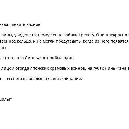
извал девять клонов.
оины, увидев это, немедленно забили тревогу. Они прекрасно з
твенное кольцо, и не могли предугадать, когда из него появятс
ины.
к это то, что Линь Фэнг прибыл один.
д лицом отряда японских храмовых воинов, на губах Линь Фэна 
м — из него вырвался шквал заклинаний.
миль!"