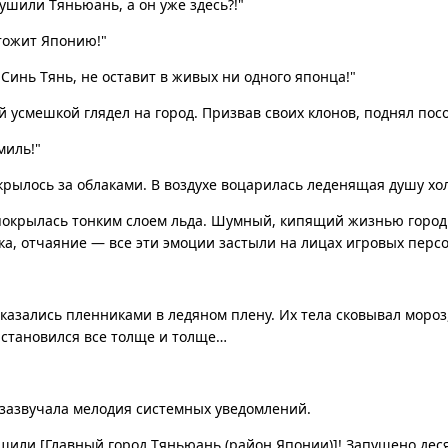
ушили Тяньюань, а он уже здесь?!"
тожит Японию!"
 Синь Тянь, не оставит в живых ни одного японца!"
й усмешкой глядел на город. Призвав своих клонов, поднял посо
миль!"
рылось за облаками. В воздухе воцарилась леденящая душу хо
покрылась тонким слоем льда. Шумный, кипящий жизнью город 
ка, отчаяние — все эти эмоции застыли на лицах игровых перс
казались пленниками в ледяном плену. Их тела сковывал мороз
 становился все толще и толще…
 зазвучала мелодия системных уведомлений.
ушили [Главный город Тяньюань (район Японии)]! Запущено дес