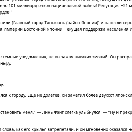
ено 101 миллиард очков национальной войны! Репутация +51 м
рдов!"
шили [Главный город Тяньюань (район Японии)] и нанесли сер
я Империи Восточной Японии. Текущая поддержка населения 
истемные уведомления, не выражая никаких эмоций. Он распра
яньфу.
у.
ся к городу. Еще не долетев, он заметил более двухсот японски
остановить меня." — Линь Фэнг слегка улыбнулся: — "Ну и прекра
и слова, как его крылья затрепетали, и он мгновенно оказался н