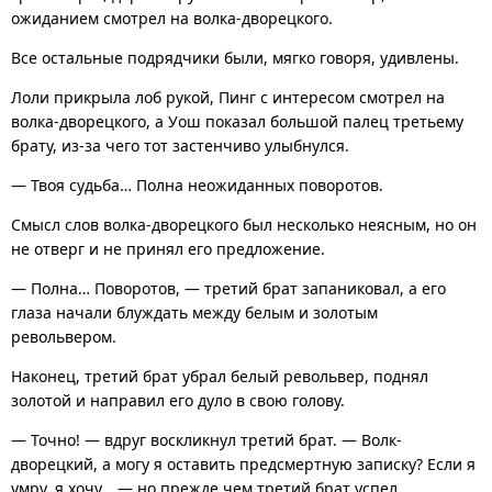
ожиданием смотрел на волка-дворецкого.
Все остальные подрядчики были, мягко говоря, удивлены.
Лоли прикрыла лоб рукой, Пинг с интересом смотрел на
волка-дворецкого, а Уош показал большой палец третьему
брату, из-за чего тот застенчиво улыбнулся.
— Твоя судьба… Полна неожиданных поворотов.
Смысл слов волка-дворецкого был несколько неясным, но он
не отверг и не принял его предложение.
— Полна… Поворотов, — третий брат запаниковал, а его
глаза начали блуждать между белым и золотым
револьвером.
Наконец, третий брат убрал белый револьвер, поднял
золотой и направил его дуло в свою голову.
— Точно! — вдруг воскликнул третий брат. — Волк-
дворецкий, а могу я оставить предсмертную записку? Если я
умру, я хочу… — но прежде чем третий брат успел