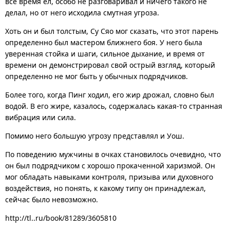
все время ел, особо не разговаривал и ничего такого не
делал, но от него исходила смутная угроза.
Хоть он и был толстым, Су Сяо мог сказать, что этот парень
определенно был мастером ближнего боя. У него была
уверенная стойка и шаги, сильное дыхание, и время от
времени он демонстрировал свой острый взгляд, который
определенно не мог быть у обычных подрядчиков.
Более того, когда Пинг ходил, его жир дрожал, словно был
водой. В его жире, казалось, содержалась какая-то странная
вибрация или сила.
Помимо него большую угрозу представлял и Уош.
По поведению мужчины в очках становилось очевидно, что
он был подрядчиком с хорошо прокаченной харизмой. Он
мог обладать навыками контроля, призыва или духовного
воздействия, но понять, к какому типу он принадлежал,
сейчас было невозможно.
http://tl..ru/book/81289/3605810