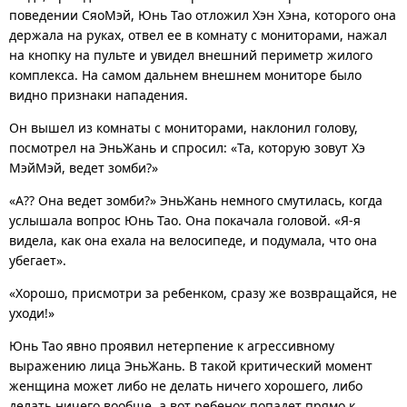
поведении СяоМэй, Юнь Тао отложил Хэн Хэна, которого она
держала на руках, отвел ее в комнату с мониторами, нажал
на кнопку на пульте и увидел внешний периметр жилого
комплекса. На самом дальнем внешнем мониторе было
видно признаки нападения.
Он вышел из комнаты с мониторами, наклонил голову,
посмотрел на ЭньЖань и спросил: «Та, которую зовут Хэ
МэйМэй, ведет зомби?»
«А?? Она ведет зомби?» ЭньЖань немного смутилась, когда
услышала вопрос Юнь Тао. Она покачала головой. «Я-я
видела, как она ехала на велосипеде, и подумала, что она
убегает».
«Хорошо, присмотри за ребенком, сразу же возвращайся, не
уходи!»
Юнь Тао явно проявил нетерпение к агрессивному
выражению лица ЭньЖань. В такой критический момент
женщина может либо не делать ничего хорошего, либо
делать ничего вообще, а вот ребенок попадет прямо к