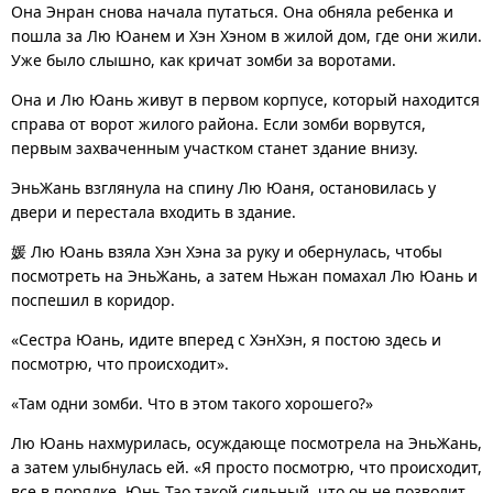
Она Энран снова начала путаться. Она обняла ребенка и
пошла за Лю Юанем и Хэн Хэном в жилой дом, где они жили.
Уже было слышно, как кричат зомби за воротами.
Она и Лю Юань живут в первом корпусе, который находится
справа от ворот жилого района. Если зомби ворвутся,
первым захваченным участком станет здание внизу.
ЭньЖань взглянула на спину Лю Юаня, остановилась у
двери и перестала входить в здание.
媛 Лю Юань взяла Хэн Хэна за руку и обернулась, чтобы
посмотреть на ЭньЖань, а затем Ньжан помахал Лю Юань и
поспешил в коридор.
«Сестра Юань, идите вперед с ХэнХэн, я постою здесь и
посмотрю, что происходит».
«Там одни зомби. Что в этом такого хорошего?»
Лю Юань нахмурилась, осуждающе посмотрела на ЭньЖань,
а затем улыбнулась ей. «Я просто посмотрю, что происходит,
все в порядке, Юнь Тао такой сильный, что он не позволит