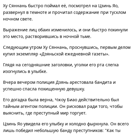
Ху Сяннань быстро поймал её, посмотрел на Цзинь Яо,
развернул в темноте и прочитал содержание при тусклом
ночном свете.
Выражение лиц обаих изменилось, и они быстро покинули
это место, растворившись в ночной тьме.
Следующим утром Ху Сяннань, проснувшись, первым делом
купил экземпляр «Дзяньской ежедневной газеты».
Глядя на сегодняшние заголовки, уголки его рта слегка
изогнулись в улыбке.
Вчера вечером полиция Дзянь арестовала бандита и
успешно спасла похищенную девушку.
Его догадка была верна, Чжоу Биао действительно был
тайным агентом полиции. Он рисковал ради того, чтобы
выяснить, где преступный мир торгует.
Цзинь Яо увидела его улыбку и холодно фыркнула. Он всего
лишь победил небольшую банду преступников: "Как ты