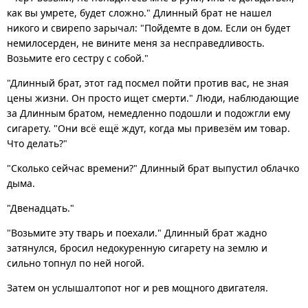
как вы умрете, будет сложно." Длинный брат не нашел
никого и свирепо зарычал: "Пойдемте в дом. Если он будет
немилосерден, не вините меня за несправедливость.
Возьмите его сестру с собой."
"Длинный брат, этот гад посмел пойти против вас, не зная
цены жизни. Он просто ищет смерти." Люди, наблюдающие
за Длинным братом, немедленно подошли и подожгли ему
сигарету. "Они всё ещё ждут, когда мы привезём им товар.
Что делать?"
"Сколько сейчас времени?" Длинный брат выпустил облачко
дыма.
"Двенадцать."
"Возьмите эту тварь и поехали." Длинный брат жадно
затянулся, бросил недокуренную сигарету на землю и
сильно топнул по ней ногой.
Затем он услышалтопот ног и рев мощного двигателя.