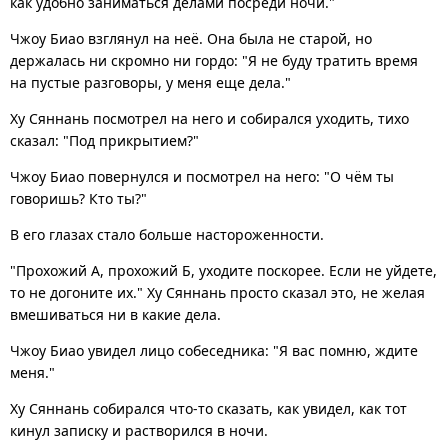
как удобно заниматься делами посреди ночи."
Чжоу Биао взглянул на неё. Она была не старой, но
держалась ни скромно ни гордо: "Я не буду тратить время
на пустые разговоры, у меня еще дела."
Ху Сяннань посмотрел на него и собирался уходить, тихо
сказал: "Под прикрытием?"
Чжоу Биао повернулся и посмотрел на него: "О чём ты
говоришь? Кто ты?"
В его глазах стало больше настороженности.
"Прохожий А, прохожий Б, уходите поскорее. Если не уйдете,
то не догоните их." Ху Сяннань просто сказал это, не желая
вмешиваться ни в какие дела.
Чжоу Биао увидел лицо собеседника: "Я вас помню, ждите
меня."
Ху Сяннань собирался что-то сказать, как увидел, как тот
кинул записку и растворился в ночи.