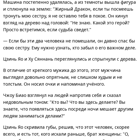
Машина постепенно удалялась, а из темноты вышла фигура
и сплюнула на землю: "Жирный Дракон, если ты посмеешь
тронуть мою сестру, я не оставлю тебя в покое. Он кинул
взгляд на дерево над головой: "Не знаю. Какой это герой?
Просто встретимся, если судьба сведет."
— Если бы эти два человека не помешали, он давно спас бы
свою сестру. Ему нужно узнать, кто забыл о его важном деле.
Цзинь Яо и Ху Сяннань переглянулись и спрыгнули с дерева.
В отличие от крепкого мужика до этого, этот мужчина
выглядел довольно опрятным, не слишком худым и не
толстым. Он носил очки и напоминал учёного.
Чжоу Биао взглянул на людей напротив себя и сказал
недовольным тоном: "Кто вы? Что вы здесь делаете? Вы
знаете, что появляться здесь посреди ночи мешает другим
людям заниматься делами?"
Цзинь Яо скривила губы, решив, что этот человек, скорее
всего, и есть тот, кого искали раньше, брат женщины: "О,