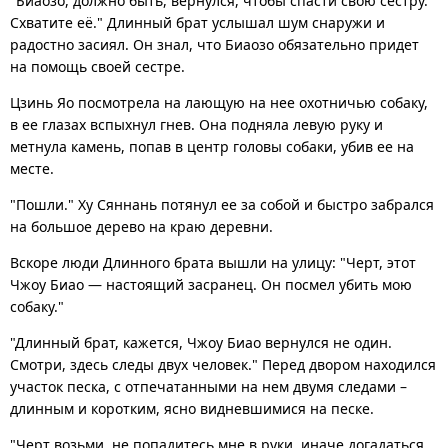
"Биаозо, должно быть, вернулся, чтобы спасти свою сестру.
Схватите её." Длинный брат услышал шум снаружи и
радостно засиял. Он знал, что Биаозо обязательно придет
на помощь своей сестре.
Цзинь Яо посмотрела на лающую на нее охотничью собаку,
в ее глазах вспыхнул гнев. Она подняла левую руку и
метнула камень, попав в центр головы собаки, убив ее на
месте.
"Пошли." Ху Сяннань потянул ее за собой и быстро забрался
на большое дерево на краю деревни.
Вскоре люди Длинного брата вышли на улицу: "Черт, этот
Чжоу Биао — настоящий засранец. Он посмел убить мою
собаку."
"Длинный брат, кажется, Чжоу Биао вернулся не один.
Смотри, здесь следы двух человек." Перед двором находился
участок песка, с отпечатанными на нем двумя следами –
длинным и коротким, ясно видневшимися на песке.
"Черт возьми, не попадитесь мне в руки, иначе догадаться,