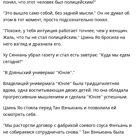
понял, что этот человек был полицейским?"
"Это вышло само собой, без задней мысли." Он не думал об
этом в тот момент, просто подсознательно понял.
"Похоже, у тебя интуиция работает точнее, чем у женщин.
Жаль, что ты не стал полицейским." Цзинь Яо бросила на
него взгляд и дразнила его.
Ху Сяннань убрал газету и стал есть завтрак: "Куда мы едем
сегодня?"
"В Дзяньский универмаг "Юнле"."
Владелицей универмага "Юнле" была тридцатилетняя
вдова, одна воспитывающая двоих детей. Но она обладала
прогрессивным мышлением и сделала "Юнле" успешным.
Цзинь Яо стояла перед Тан Вэньюань и позволила ей
осмотреть себя.
"Мы расторгли договор с фабрикой соевого соуса Фэнъань и
не собираемся сотрудничать снова." Тан Вэньюань была