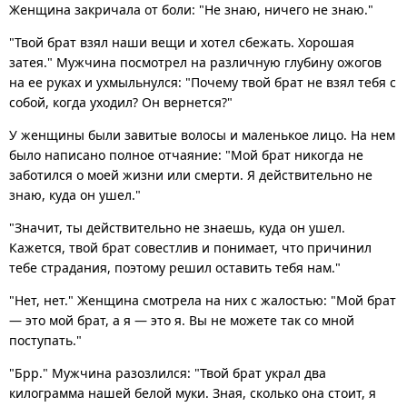
Женщина закричала от боли: "Не знаю, ничего не знаю."
"Твой брат взял наши вещи и хотел сбежать. Хорошая
затея." Мужчина посмотрел на различную глубину ожогов
на ее руках и ухмыльнулся: "Почему твой брат не взял тебя с
собой, когда уходил? Он вернется?"
У женщины были завитые волосы и маленькое лицо. На нем
было написано полное отчаяние: "Мой брат никогда не
заботился о моей жизни или смерти. Я действительно не
знаю, куда он ушел."
"Значит, ты действительно не знаешь, куда он ушел.
Кажется, твой брат совестлив и понимает, что причинил
тебе страдания, поэтому решил оставить тебя нам."
"Нет, нет." Женщина смотрела на них с жалостью: "Мой брат
— это мой брат, а я — это я. Вы не можете так со мной
поступать."
"Брр." Мужчина разозлился: "Твой брат украл два
килограмма нашей белой муки. Зная, сколько она стоит, я