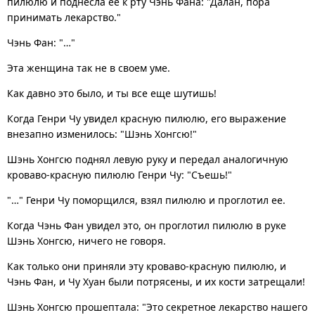
пилюлю и поднесла ее к рту Чэнь Фана: "Далан, пора
принимать лекарство."
Чэнь Фан: "…"
Эта женщина так не в своем уме.
Как давно это было, и ты все еще шутишь!
Когда Генри Чу увидел красную пилюлю, его выражение
внезапно изменилось: "Шэнь Хонгсю!"
Шэнь Хонгсю поднял левую руку и передал аналогичную
кроваво-красную пилюлю Генри Чу: "Съешь!"
"…" Генри Чу поморщился, взял пилюлю и проглотил ее.
Когда Чэнь Фан увидел это, он проглотил пилюлю в руке
Шэнь Хонгсю, ничего не говоря.
Как только они приняли эту кроваво-красную пилюлю, и
Чэнь Фан, и Чу Хуан были потрясены, и их кости затрещали!
Шэнь Хонгсю прошептала: "Это секретное лекарство нашего