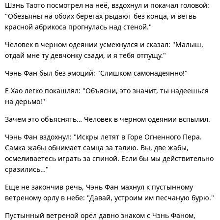
Шэнь Таото посмотрел на неё, вздохнул и покачал головой:
"Обезьяны на обоих берегах рыдают без конца, и ветвь
красной абрикоса прогнулась над стеной."
Человек в черном одеянии усмехнулся и сказал: "Малыш,
отдай мне ту девчонку сзади, и я тебя отпущу."
Чэнь Фан был без эмоций: "Слишком самонадеянно!"
Е Хао легко покашлял: "Объясни, это значит, ты надеешься
на дерьмо!"
Зачем это объяснять… Человек в черном одеянии вспылил.
Чэнь Фан вздохнул: "Искры летят в Горе Огненного Пера.
Самка жабы обнимает самца за талию. Вы, две жабы,
осмеливаетесь играть за спиной. Если бы мы действительно
сразились…"
Еще не закончив речь, Чэнь Фан махнул к пустынному
ветреному орлу в небе: "Давай, устроим им песчаную бурю."
Пустынный ветреной орёл давно знаком с Чэнь Фаном,