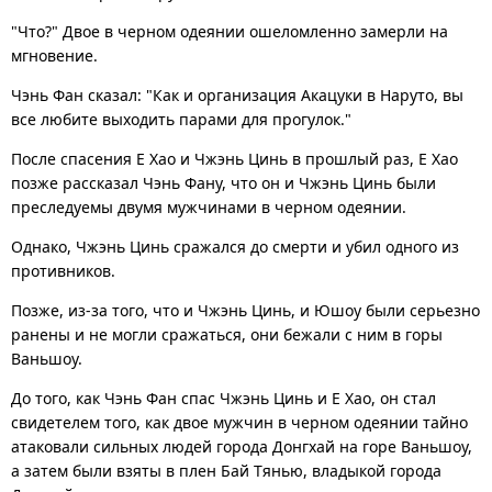
"Что?" Двое в черном одеянии ошеломленно замерли на
мгновение.
Чэнь Фан сказал: "Как и организация Акацуки в Наруто, вы
все любите выходить парами для прогулок."
После спасения Е Хао и Чжэнь Цинь в прошлый раз, Е Хао
позже рассказал Чэнь Фану, что он и Чжэнь Цинь были
преследуемы двумя мужчинами в черном одеянии.
Однако, Чжэнь Цинь сражался до смерти и убил одного из
противников.
Позже, из-за того, что и Чжэнь Цинь, и Юшоу были серьезно
ранены и не могли сражаться, они бежали с ним в горы
Ваньшоу.
До того, как Чэнь Фан спас Чжэнь Цинь и Е Хао, он стал
свидетелем того, как двое мужчин в черном одеянии тайно
атаковали сильных людей города Донгхай на горе Ваньшоу,
а затем были взяты в плен Бай Тянью, владыкой города