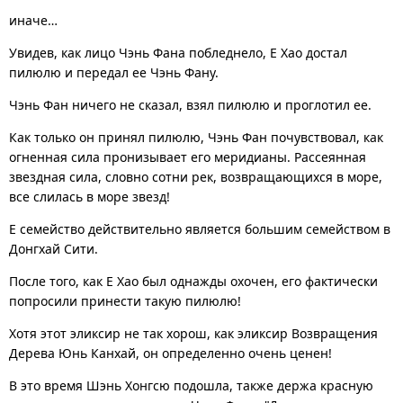
иначе…
Увидев, как лицо Чэнь Фана побледнело, Е Хао достал
пилюлю и передал ее Чэнь Фану.
Чэнь Фан ничего не сказал, взял пилюлю и проглотил ее.
Как только он принял пилюлю, Чэнь Фан почувствовал, как
огненная сила пронизывает его меридианы. Рассеянная
звездная сила, словно сотни рек, возвращающихся в море,
все слилась в море звезд!
Е семейство действительно является большим семейством в
Донгхай Сити.
После того, как Е Хао был однажды охочен, его фактически
попросили принести такую пилюлю!
Хотя этот эликсир не так хорош, как эликсир Возвращения
Дерева Юнь Канхай, он определенно очень ценен!
В это время Шэнь Хонгсю подошла, также держа красную