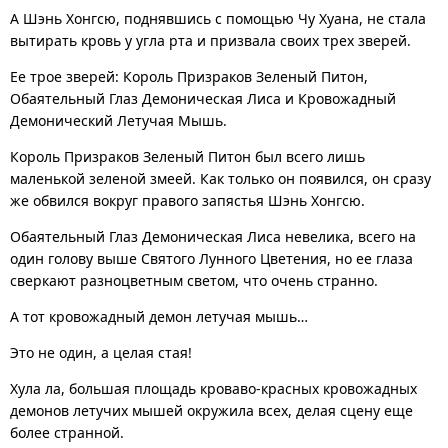
А Шэнь Хонгсю, поднявшись с помощью Чу Хуана, не стала
вытирать кровь у угла рта и призвала своих трех зверей.
Ее трое зверей: Король Призраков Зеленый Питон,
Обаятельный Глаз Демоническая Лиса и Кровожадный
Демонический Летучая Мышь.
Король Призраков Зеленый Питон был всего лишь
маленькой зеленой змеей. Как только он появился, он сразу
же обвился вокруг правого запястья Шэнь Хонгсю.
Обаятельный Глаз Демоническая Лиса невелика, всего на
один голову выше Святого Лунного Цветения, но ее глаза
сверкают разноцветным светом, что очень странно.
А тот кровожадный демон летучая мышь…
Это не один, а целая стая!
Хула ла, большая площадь кроваво-красных кровожадных
демонов летучих мышей окружила всех, делая сцену еще
более странной.