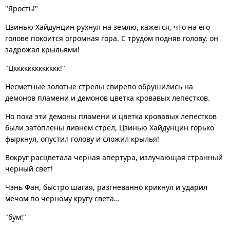
"Ярость!"
Цзинью Хайдунцин рухнул на землю, кажется, что на его
голове покоится огромная гора. С трудом подняв голову, он
задрожал крыльями!
"Цккккккккккккк!"
Несметные золотые стрелы свирепо обрушились на
демонов пламени и демонов цветка кровавых лепестков.
Но пока эти демоны пламени и цветка кровавых лепестков
были затоплены ливнем стрел, Цзинью Хайдунцин горько
фыркнул, опустил голову и сложил крылья!
Вокруг расцветала черная апертура, излучающая странный
черный свет!
Чэнь Фан, быстро шагая, разгневанно крикнул и ударил
мечом по черному кругу света…
"бум!"