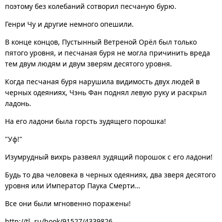
поэтому без колебаний сотворил песчаную бурю.
Генри Чу и другие немного опешили.
В конце концов, Пустынный Ветреной Орёл был только
пятого уровня, и песчаная буря не могла причинить вреда
тем двум людям и двум зверям десятого уровня.
Когда песчаная буря нарушила видимость двух людей в
черных одеяниях, Чэнь Фан поднял левую руку и раскрыл
ладонь.
На его ладони была горсть зудящего порошка!
"Уф!"
Изумрудный вихрь развеял зудящий порошок с его ладони!
Будь то два человека в черных одеяниях, два зверя десятого
уровня или Император Паука Смерти…
Все они были мгновенно поражены!
http://tl..ru/book/91527/4339826