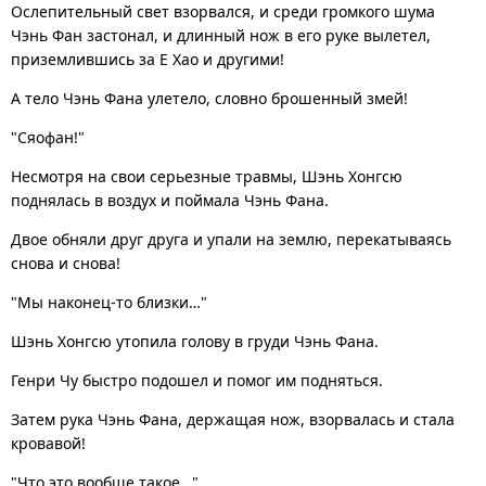
Ослепительный свет взорвался, и среди громкого шума
Чэнь Фан застонал, и длинный нож в его руке вылетел,
приземлившись за Е Хао и другими!
А тело Чэнь Фана улетело, словно брошенный змей!
"Сяофан!"
Несмотря на свои серьезные травмы, Шэнь Хонгсю
поднялась в воздух и поймала Чэнь Фана.
Двое обняли друг друга и упали на землю, перекатываясь
снова и снова!
"Мы наконец-то близки…"
Шэнь Хонгсю утопила голову в груди Чэнь Фана.
Генри Чу быстро подошел и помог им подняться.
Затем рука Чэнь Фана, держащая нож, взорвалась и стала
кровавой!
"Что это вообще такое…"