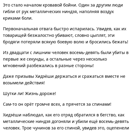
Это стало началом кровавой бойни. Один за другим люди
гибли от рук металлических ниндзя, наполняя воздух
криками боли.
Первоначальная отвага быстро испарилась. Увидев, как их
товарищей безжалостно убивают, словно цыплят, эти
бродяги потеряли всякую боевую волю и бросились бежать!
Из двадцати с лишним человек восемь-девять были убиты в
первые же секунды, а остальные через несколько
мгновений разбежались в разные стороны!
Даже призывы Хидэёши держаться и сражаться вместе не
возымели действия!
Шутки ли! Жизнь дороже!
Сам-то он орёт громче всех, а прячется за спинами!
Хидэёши наблюдал, как его отряд обратился в бегство, как
металлические ниндзя догоняли и убили ещё восемь-девять
человек. Трое чунинов за его спиной, увидев это, оцепенели