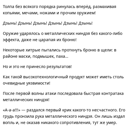
Толпа без всякого порядка ринулась вперёд, размахивая
копьями, мечами, ножами и прочим оружием!
Дзынь! Дзынь! Дзынь! Дзынь! Дзынь! Дзынь!
Оружие ударялось о металлических ниндзя без какого-либо
эффекта, даже не царапая их броню!
Некоторые хитрые пытались проткнуть броню в щели: в
районе маски, подмышек, паха…
Но и это не принесло результатов!
Как такой высокотехнологичный продукт может иметь столь
очевидные уязвимости!
После первой волны атаки последовала быстрая контратака
металлических ниндзя!
«А-а-а!!!» — раздался первый крик какого-то несчастного. Его
грудь пронзила рука металлического ниндзя. Он лишь издал
вопль и, не оказав никакого сопротивления, тут же умер.