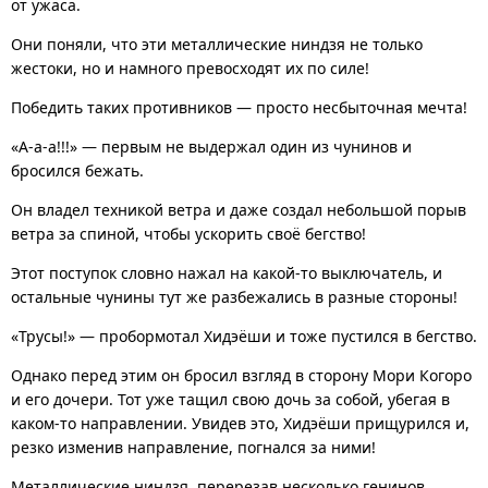
от ужаса.
Они поняли, что эти металлические ниндзя не только
жестоки, но и намного превосходят их по силе!
Победить таких противников — просто несбыточная мечта!
«А-а-а!!!» — первым не выдержал один из чунинов и
бросился бежать.
Он владел техникой ветра и даже создал небольшой порыв
ветра за спиной, чтобы ускорить своё бегство!
Этот поступок словно нажал на какой-то выключатель, и
остальные чунины тут же разбежались в разные стороны!
«Трусы!» — пробормотал Хидэёши и тоже пустился в бегство.
Однако перед этим он бросил взгляд в сторону Мори Когоро
и его дочери. Тот уже тащил свою дочь за собой, убегая в
каком-то направлении. Увидев это, Хидэёши прищурился и,
резко изменив направление, погнался за ними!
Металлические ниндзя, перерезав несколько генинов,